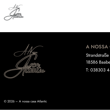
A NOSSA 
Strandstraße
18586 Baab
T:
038303 
© 2026 – A nossa casa Atlantic